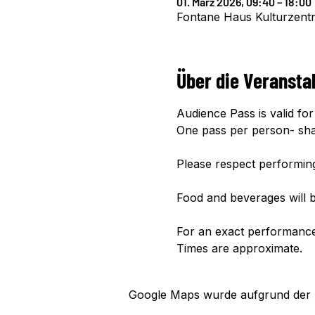
01. März 2026, 09:40 – 18:00
Fontane Haus Kulturzentru
Über die Veransta
Audience Pass is valid for 
One pass per person- shar
Please respect performin
Food and beverages will be
For an exact performance 
Times are approximate.
Google Maps wurde aufgrund der An