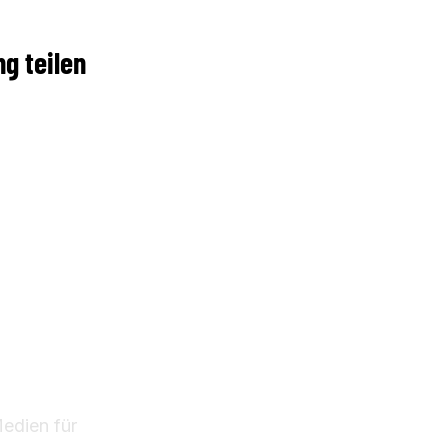
g teilen
ÜBER UNS
BERLIN
KALENDER
ZURICH
GALERIE
BERLIN SUMMER IN
MUNICH WINTER IN
Medien für