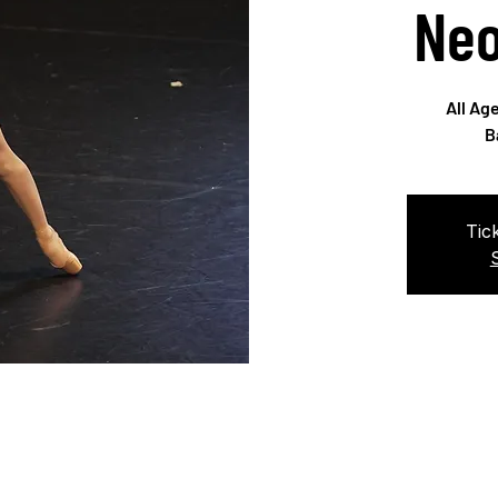
Neo
All Ag
Tic